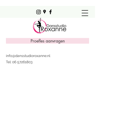
Proefles aanvragen
info@dansstudioroxanne.nl
Tel:
06 57261803