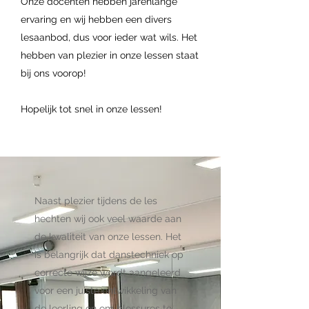
Onze docenten hebben jarenlange
ervaring en wij hebben een divers
lesaanbod, dus voor ieder wat wils. Het
hebben van plezier in onze lessen staat
bij ons voorop!
Hopelijk tot snel in onze lessen!
Naast plezier tijdens de les
hechten wij ook veel waarde aan
de kwaliteit van onze lessen. Het
is belangrijk dat danstechniek op
correcte wijze wordt aangeleerd
voor een juiste ontwikkeling van
de leerling en om blessures te