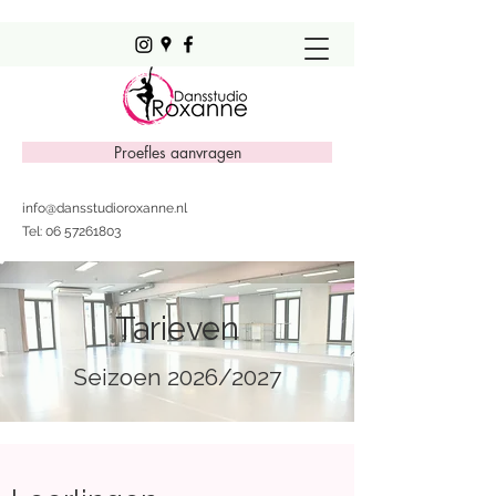
Proefles aanvragen
info@dansstudioroxanne.nl
Tel:
06 57261803
Tarieven
Seizoen 2026/2027