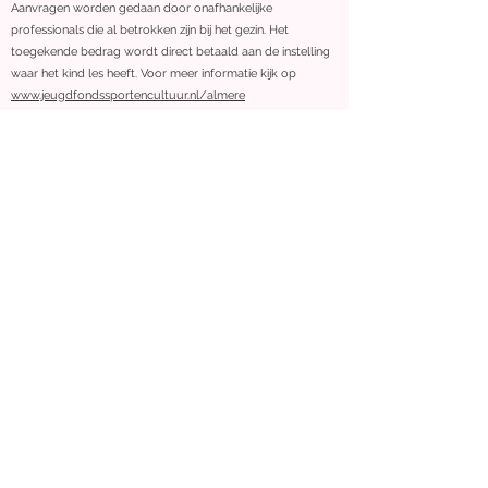
Aanvragen worden gedaan door onafhankelijke
professionals die al betrokken zijn bij het gezin. Het
toegekende bedrag wordt direct betaald aan de instelling
waar het kind les heeft. Voor meer informatie kijk op
www.jeugdfondssportencultuur.nl/almere
Dansstudio Roxanne
info@dansstudioroxanne.nl