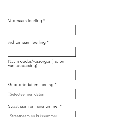
Voornaam leerling
Achternaam leerling
Naam ouder/verzorger (indien
van toepassing)
r
Geboortedatum leerling
*
e
q
u
i
r
Straatnaam en huisnummer
e
d