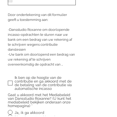
u
i
r
Door ondertekening van dit formulier 
e
d
geeft u toestemming aan:

-Dansstudio Roxanne om doorlopende 
incasso-opdrachten te sturen naar uw 
bank om een bedrag van uw rekening af 
te schrijven wegens contributie 
danslessen

-Uw bank om doorlopend een bedrag van 
uw rekening af te schrijven 
overeenkomstig de opdracht van 
Dansstudio Roxanne

Ik ben op de hoogte van de
Als u het niet eens bent met deze 
contributie en ga akkoord met de
afschrijving kunt u deze laten 
de betaling van de contributie via
automatische incasso
terugboeken. Neem hiervoor binnen acht 
weken na afschrijving contact op met uw 
Gaat u akkoord met het Mediabeleid
van Dansstudio Roxanne? (U kunt het
bank. Vraag uw bank naar de 
mediabeleid bekijken onderaan onze
voorwaarden.
homepagina)
*
Ja, ik ga akkoord