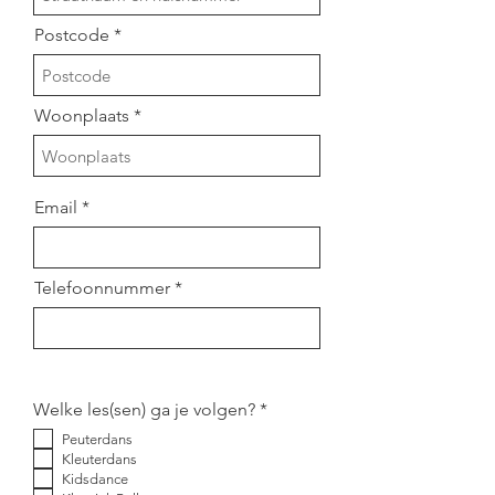
Postcode
Woonplaats
Email
Telefoonnummer
V
Welke les(sen) ga je volgen?
*
e
Peuterdans
r
Kleuterdans
e
i
Kidsdance