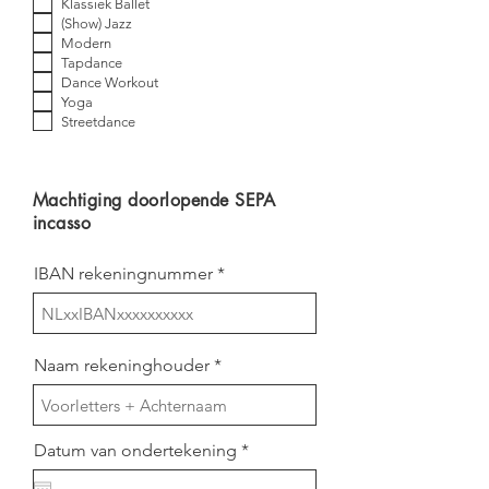
s
Klassiek Ballet
t
(Show) Jazz
Modern
Tapdance
Dance Workout
Yoga
Streetdance
Machtiging doorlopende SEPA
incasso
IBAN rekeningnummer
Naam rekeninghouder
r
Datum van ondertekening
*
e
q